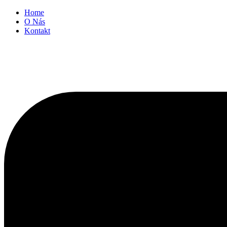
Přeskočit
Home
na
O Nás
obsah
Kontakt