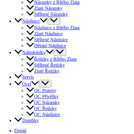
Náramky z Bílého Zlata
Zlaté Náramky
Stříbrné Náramky
Náušnice
Náušnice z Bílého Zlata
Zlaté Náušnice
Stříbrné Náušnice
Dětské Náušnice
Náhrdelníky
Řetízky z Bílého Zlata
Stříbrné Řetízky
Zlaté Řetízky
Servis
Ocel
OC Prsteny
OC Přívěšky
OC Náramky
OC Řetízky
OC Náušnice
Doplňky
Domů