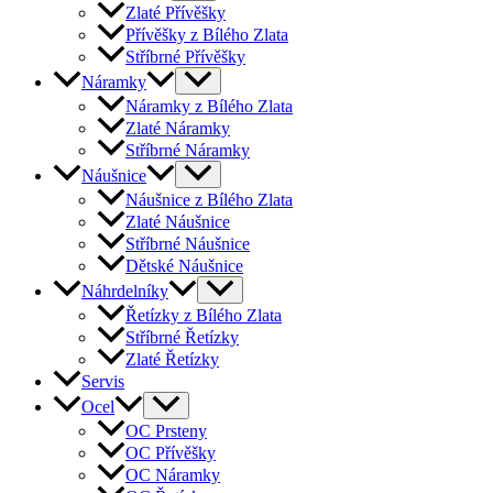
Zlaté Přívěšky
Přívěšky z Bílého Zlata
Stříbrné Přívěšky
Náramky
Náramky z Bílého Zlata
Zlaté Náramky
Stříbrné Náramky
Náušnice
Náušnice z Bílého Zlata
Zlaté Náušnice
Stříbrné Náušnice
Dětské Náušnice
Náhrdelníky
Řetízky z Bílého Zlata
Stříbrné Řetízky
Zlaté Řetízky
Servis
Ocel
OC Prsteny
OC Přívěšky
OC Náramky