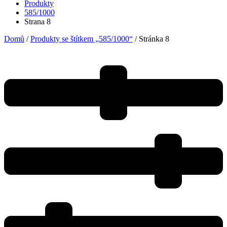
Produkty
585/1000
Strana 8
Domů
/
Produkty se štítkem „585/1000“
/ Stránka 8