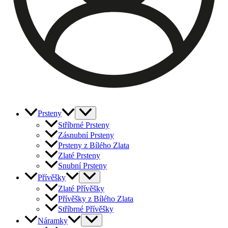
Prsteny
Stříbrné Prsteny
Zásnubní Prsteny
Prsteny z Bílého Zlata
Zlaté Prsteny
Snubní Prsteny
Přívěšky
Zlaté Přívěšky
Přívěšky z Bílého Zlata
Stříbrné Přívěšky
Náramky