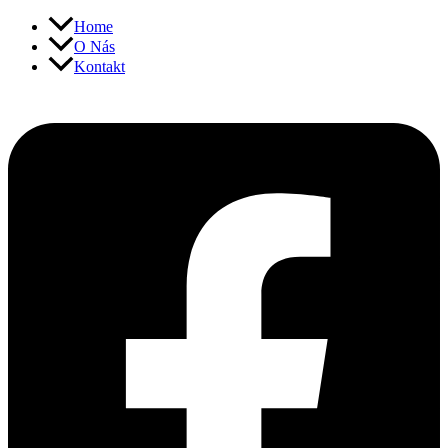
Přeskočit
Home
na
O Nás
obsah
Kontakt