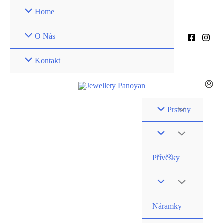
Přeskočit
Home
na
obsah
O Nás
Kontakt
Prsteny
Přívěšky
Náramky