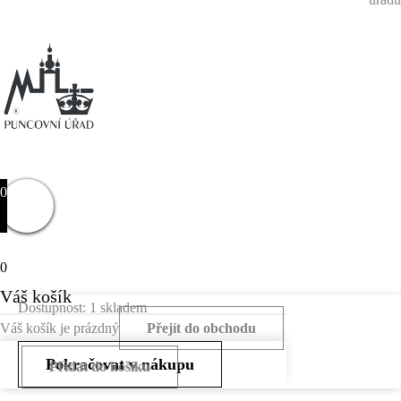
0
0
Váš košík
Dostupnost:
1 skladem
Váš košík je prázdný
Přejít do obchodu
Pokračovat v nákupu
Přidat do košíku
Zlatý