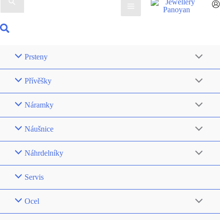
pro:
Hledat
Prsteny
Přívěšky
Náramky
Náušnice
Náhrdelníky
Servis
Ocel