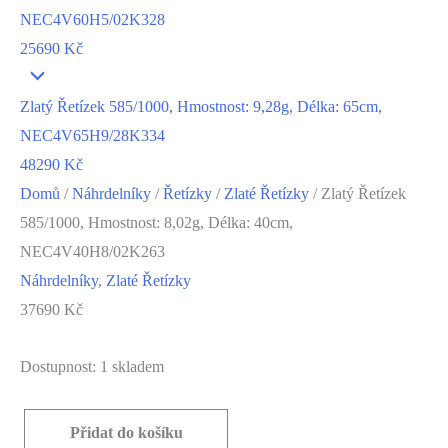
NEC4V60H5/02K328
25690
Kč
Zlatý Řetízek 585/1000, Hmostnost: 9,28g, Délka: 65cm,
NEC4V65H9/28K334
48290
Kč
Domů
/
Náhrdelníky
/
Řetízky
/
Zlaté Řetízky
/ Zlatý Řetízek
585/1000, Hmostnost: 8,02g, Délka: 40cm,
NEC4V40H8/02K263
Náhrdelníky
,
Zlaté Řetízky
37690
Kč
Dostupnost:
1 skladem
Přidat do košíku