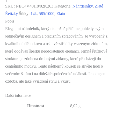
Zlatý
SKU:
NEC4V40H8/02K263
Kategorie:
Náhrdelníky
,
Zlaté
Řetízek
Řetízky
Štítky:
14k
,
585/1000
,
Zlato
585/1000,
Popis
Hmostnost:
Elegantní náhrdelník, který okamžitě přitáhne pohledy svým
8,02g,
jedinečným designem a precizním zpracováním. Je vyrobený z
Délka:
kvalitního bílého kovu a oslnivě září díky vsazeným zirkonům,
40cm,
které dodávají šperku neodolatelnou eleganci. Jemná řetízková
NEC4V40H8/02K263
struktura je zdobena drobnými zirkony, které přecházejí do
množství
centrálního motivu. Tento nádherný kousek se skvěle hodí k
večerním šatům i na důležité společenské události. Je to nejen
ozdoba, ale také vyjádření stylu a vkusu.
Další informace
Hmotnost
8,02 g