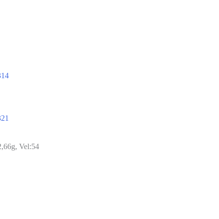
314
321
2,66g, Vel:54