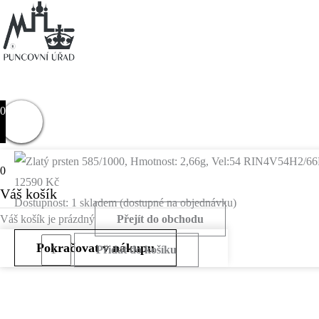
0
0
12590
Kč
Váš košík
Dostupnost:
1 skladem (dostupné na objednávku)
Váš košík je prázdný
Přejít do obchodu
Zlatý
Pokračovat v nákupu
Přidat do košíku
prsten
585/1000,
Hmotnost: