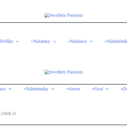
řívěšky
Náramky
Náušnice
Náhrdelní
ice
Náhrdelníky
Servis
Ocel
D
4H2/66K31