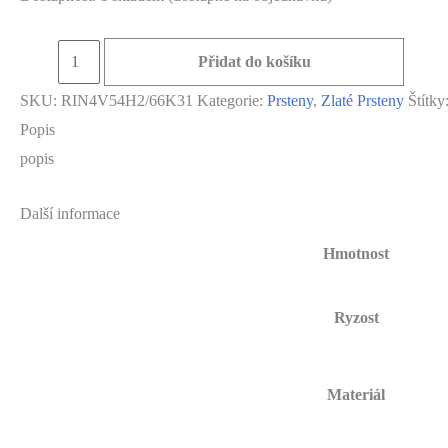
Zlatý
Přidat do košíku
prsten
SKU:
RIN4V54H2/66K31
Kategorie:
Prsteny
,
Zlaté Prsteny
Štítky
585/1000,
Popis
Hmotnost:
popis
2,66g,
Vel:54
Další informace
RIN4V54H2/66K31
Hmotnost
množství
Ryzost
Materiál