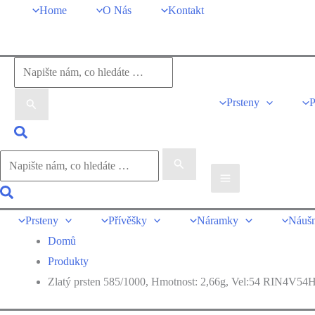
Přeskočit
Home
O Nás
Kontakt
na
obsah
Vyhledat
pro:
Prsteny
P
Hledat
Vyhledat
pro:
Hledat
Prsteny
Přívěšky
Náramky
Náušn
Domů
Produkty
Zlatý prsten 585/1000, Hmotnost: 2,66g, Vel:54 RIN4V5