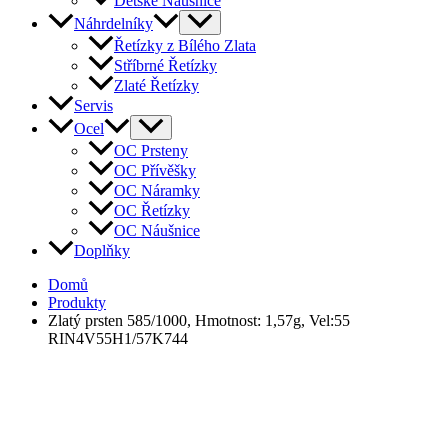
Dětské Náušnice
Náhrdelníky
Řetízky z Bílého Zlata
Stříbrné Řetízky
Zlaté Řetízky
Servis
Ocel
OC Prsteny
OC Přívěšky
OC Náramky
OC Řetízky
OC Náušnice
Doplňky
Domů
Produkty
Zlatý prsten 585/1000, Hmotnost: 1,57g, Vel:55
RIN4V55H1/57K744