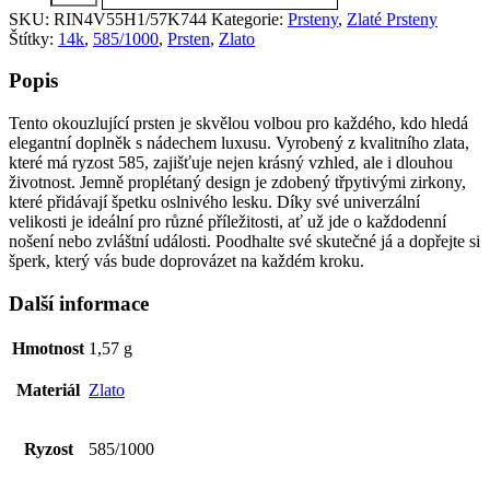
585/1000,
SKU:
RIN4V55H1/57K744
Kategorie:
Prsteny
,
Zlaté Prsteny
Hmotnost:
Štítky:
14k
,
585/1000
,
Prsten
,
Zlato
1,57g,
Vel:55
Popis
RIN4V55H1/57K744
množství
Tento okouzlující prsten je skvělou volbou pro každého, kdo hledá
elegantní doplněk s nádechem luxusu. Vyrobený z kvalitního zlata,
které má ryzost 585, zajišťuje nejen krásný vzhled, ale i dlouhou
životnost. Jemně proplétaný design je zdobený třpytivými zirkony,
které přidávají špetku oslnivého lesku. Díky své univerzální
velikosti je ideální pro různé příležitosti, ať už jde o každodenní
nošení nebo zvláštní události. Poodhalte své skutečné já a dopřejte si
šperk, který vás bude doprovázet na každém kroku.
Další informace
Hmotnost
1,57 g
Materiál
Zlato
Ryzost
585/1000