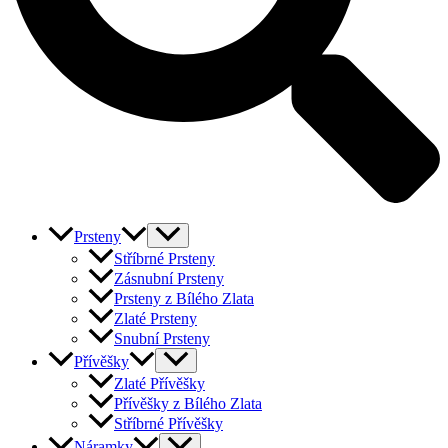
Prsteny
Stříbrné Prsteny
Zásnubní Prsteny
Prsteny z Bílého Zlata
Zlaté Prsteny
Snubní Prsteny
Přívěšky
Zlaté Přívěšky
Přívěšky z Bílého Zlata
Stříbrné Přívěšky
Náramky