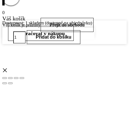
0
Váš košík
Dostupnost:
1 skladem (dostupné na objednávku)
Váš košík je prázdný
Přejít do obchodu
Pokračovat v nákupu
Zlatý
Přidat do košíku
prsten
585/1000,
Hmotnost:
1,57g,
Vel:55
RIN4V55H1/57K744
množství