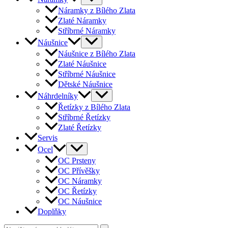
Náramky z Bílého Zlata
Zlaté Náramky
Stříbrné Náramky
Náušnice
Náušnice z Bílého Zlata
Zlaté Náušnice
Stříbrné Náušnice
Dětské Náušnice
Náhrdelníky
Řetízky z Bílého Zlata
Stříbrné Řetízky
Zlaté Řetízky
Servis
Ocel
OC Prsteny
OC Přívěšky
OC Náramky
OC Řetízky
OC Náušnice
Doplňky