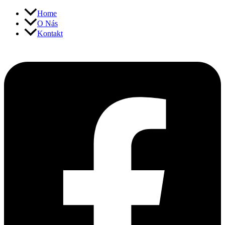
Přeskočit
Home
na
O Nás
obsah
Kontakt