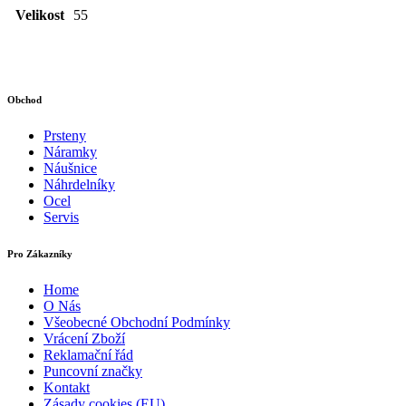
Velikost
55
Obchod
Prsteny
Náramky
Náušnice
Náhrdelníky
Ocel
Servis
Pro Zákazníky
Home
O Nás
Všeobecné Obchodní Podmínky
Vrácení Zboží
Reklamační řád
Puncovní značky
Kontakt
Zásady cookies (EU)