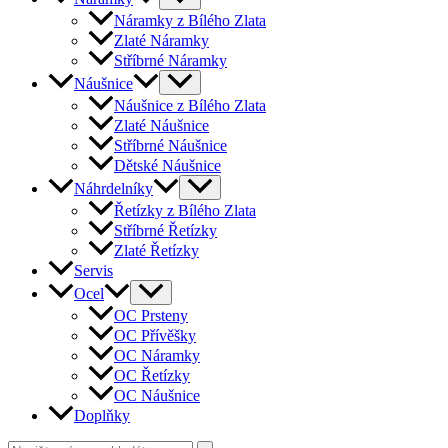
Náramky z Bílého Zlata
Zlaté Náramky
Stříbrné Náramky
Náušnice
Náušnice z Bílého Zlata
Zlaté Náušnice
Stříbrné Náušnice
Dětské Náušnice
Náhrdelníky
Řetízky z Bílého Zlata
Stříbrné Řetízky
Zlaté Řetízky
Servis
Ocel
OC Prsteny
OC Přívěšky
OC Náramky
OC Řetízky
OC Náušnice
Doplňky