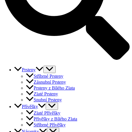
Prsteny
Stříbrné Prsteny
Zásnubní Prsteny
Prsteny z Bílého Zlata
Zlaté Prsteny
Snubní Prsteny
Přívěšky
Zlaté Přívěšky
Přívěšky z Bílého Zlata
Stříbrné Přívěšky
Náramky