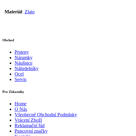
Materiál
Zlato
Obchod
Prsteny
Náramky
Náušnice
Náhrdelníky
Ocel
Servis
Pro Zákazníky
Home
O Nás
Všeobecné Obchodní Podmínky
Vrácení Zboží
Reklamační řád
Puncovní značky