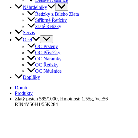
Dětské Náušnice
Náhrdelníky
Řetízky z Bílého Zlata
Stříbrné Řetízky
Zlaté Řetízky
Servis
Ocel
OC Prsteny
OC Přívěšky
OC Náramky
OC Řetízky
OC Náušnice
Doplňky
Domů
Produkty
Zlatý prsten 585/1000, Hmotnost: 1,55g, Vel:56
RIN4V56H1/55K284