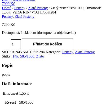
7990
Kč
Domů
/
Prsteny
/
Zlaté Prsteny
/ Zlatý prsten 585/1000, Hmotnost:
1,55g, Vel:56 RIN4V56H1/55K284
Prsteny
,
Zlaté Prsteny
7290
Kč
Dostupnost:
1 skladem (dostupné na objednávku)
Zlatý
Přidat do košíku
prsten
585/1000,
SKU:
RIN4V56H1/55K284
Kategorie:
Prsteny
,
Zlaté Prsteny
Hmotnost:
Štítky:
14k
,
585/1000
,
Zlato
1,55g,
Vel:56
Popis
RIN4V56H1/55K284
množství
popis
Další informace
Hmotnost
1,55 g
Ryzost
585/1000