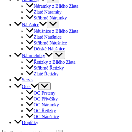
Náramky z Bílého Zlata
Zlaté Náramky
Stříbrné Náramky
Náušnice
Náušnice z Bílého Zlata
Zlaté Náušnice
Stříbrné Náušnice
Dětské Náušnice
Náhrdelníky
Řetízky z Bílého Zlata
Stříbrné Řetízky
Zlaté Řetízky
Servis
Ocel
OC Prsteny
OC Přívěšky
OC Náramky
OC Řetízky
OC Náušnice
Doplňky