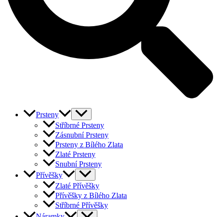
Prsteny
Stříbrné Prsteny
Zásnubní Prsteny
Prsteny z Bílého Zlata
Zlaté Prsteny
Snubní Prsteny
Přívěšky
Zlaté Přívěšky
Přívěšky z Bílého Zlata
Stříbrné Přívěšky
Náramky