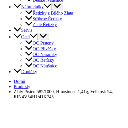
Dětské Náušnice
Náhrdelníky
Řetízky z Bílého Zlata
Stříbrné Řetízky
Zlaté Řetízky
Servis
Ocel
OC Prsteny
OC Přívěšky
OC Náramky
OC Řetízky
OC Náušnice
Doplňky
Domů
Produkty
Zlatý Prsten 585/1000, Hmostnost: 1,41g, Velikost: 54,
RIN4V54H1/41K745