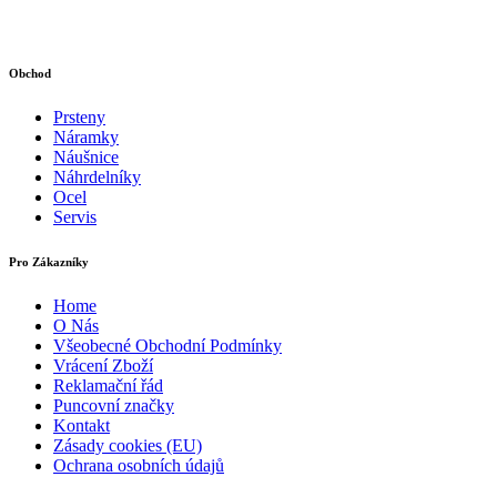
Obchod
Prsteny
Náramky
Náušnice
Náhrdelníky
Ocel
Servis
Pro Zákazníky
Home
O Nás
Všeobecné Obchodní Podmínky
Vrácení Zboží
Reklamační řád
Puncovní značky
Kontakt
Zásady cookies (EU)
Ochrana osobních údajů