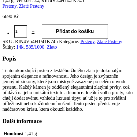
1,41g, Velikost: 54, RIN4V54H1/41K745
Prsteny
,
Zlaté Prsteny
6690
Kč
Zlatý
-
+
Přidat do košíku
Prsten
585/1000,
SKU:
RIN4V54H1/41K745
Kategorie:
Prsteny
,
Zlaté Prsteny
Hmostnost:
Štítky:
14k
,
585/1000
,
Zlato
1,41g,
Velikost:
Popis
54,
RIN4V54H1/41K745
Tento okouzlující prsten z lesklého žlutého zlata je dokonalým
množství
spojením elegance a rafinovanosti. Jeho design je zvýrazněn
jemnými zirkony, které jsou mistryně zasazené po celém obvodu
prstenu. Každý kámen je oddělený elegantními zlatými prvky, což
přidává na jeho unikátní textuře a hloubce. Ideální volba pro ty, kdo
chtějí dodat svému vzhledu luxusní třpyt, ať už je to pro zvláštní
příležitosti nebo každodenní nošení. Tento prsten představuje
nadčasovou krásu, která okouzlí každého.
Další informace
Hmotnost
1,41 g