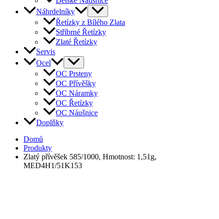
Dětské Náušnice
Náhrdelníky
Řetízky z Bílého Zlata
Stříbrné Řetízky
Zlaté Řetízky
Servis
Ocel
OC Prsteny
OC Přívěšky
OC Náramky
OC Řetízky
OC Náušnice
Doplňky
Domů
Produkty
Zlatý přívěšek 585/1000, Hmotnost: 1,51g,
MED4H1/51K153