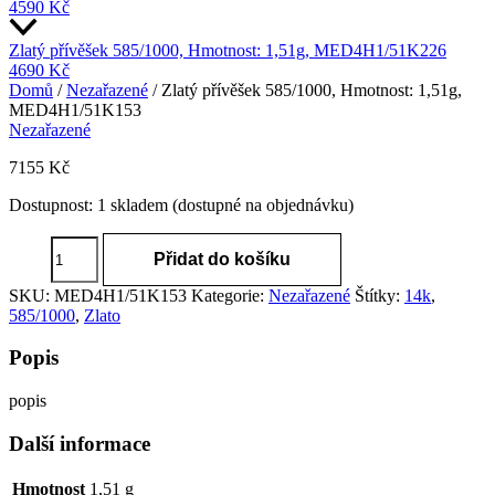
4590
Kč
Zlatý přívěšek 585/1000, Hmotnost: 1,51g, MED4H1/51K226
4690
Kč
Domů
/
Nezařazené
/ Zlatý přívěšek 585/1000, Hmotnost: 1,51g,
MED4H1/51K153
Nezařazené
7155
Kč
Dostupnost:
1 skladem (dostupné na objednávku)
Zlatý
Přidat do košíku
přívěšek
585/1000,
SKU:
MED4H1/51K153
Kategorie:
Nezařazené
Štítky:
14k
,
Hmotnost:
585/1000
,
Zlato
1,51g,
MED4H1/51K153
Popis
množství
popis
Další informace
Hmotnost
1,51 g