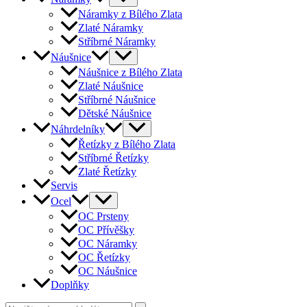
Náramky z Bílého Zlata
Zlaté Náramky
Stříbrné Náramky
Náušnice
Náušnice z Bílého Zlata
Zlaté Náušnice
Stříbrné Náušnice
Dětské Náušnice
Náhrdelníky
Řetízky z Bílého Zlata
Stříbrné Řetízky
Zlaté Řetízky
Servis
Ocel
OC Prsteny
OC Přívěšky
OC Náramky
OC Řetízky
OC Náušnice
Doplňky