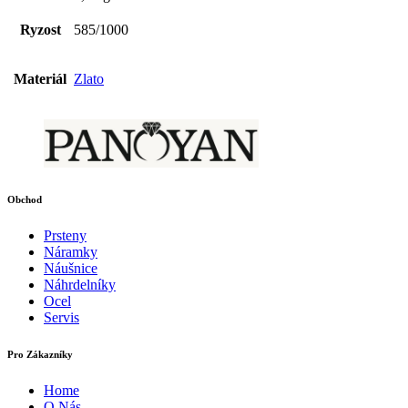
Ryzost
585/1000
Materiál
Zlato
Obchod
Prsteny
Náramky
Náušnice
Náhrdelníky
Ocel
Servis
Pro Zákazníky
Home
O Nás