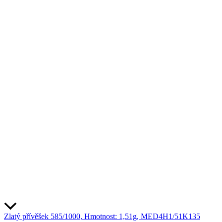
Zlatý přívěšek 585/1000, Hmotnost: 1,51g, MED4H1/51K135