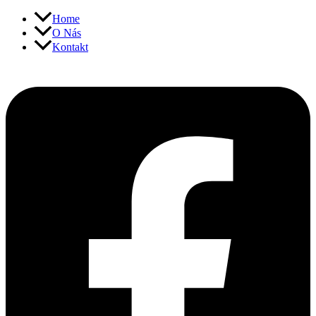
Přeskočit
Home
na
O Nás
obsah
Kontakt