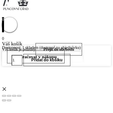
0
0
Váš košík
Dostupnost:
1 skladem (dostupné na objednávku)
Váš košík je prázdný
Přejít do obchodu
Pokračovat v nákupu
Zlatý
Přidat do košíku
přívěšek
585/1000,
Hmotnost:
1,51g,
MED4H1/51K153
množství