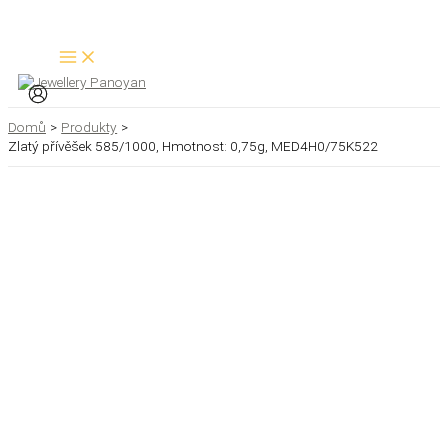
Přeskočit
Zlatý
Hledat
na
přívěšek
obsah
585/1000,
Hmotnost:
0,75g,
MED4H0/75K522
množství
Domů
Produkty
Zlatý přívěšek 585/1000, Hmotnost: 0,75g, MED4H0/75K522