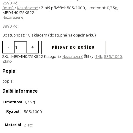
2590
Kč
Domů
/
Nezařazené
/ Zlatý přívěšek 585/1000, Hmotnost: 0,75g,
MED4H0/75K522
Nezařazené
3890
Kč
Dostupnost:
18 skladem (dostupné na objednávku)
-
+
PŘIDAT DO KOŠÍKU
SKU:
MED4H0/75K522
Kategorie:
Nezařazené
Štítky:
14k
,
585/1000
,
Zlato
Popis
popis
Další informace
Hmotnost
0,75 g
Ryzost
585/1000
Materiál
Zlato