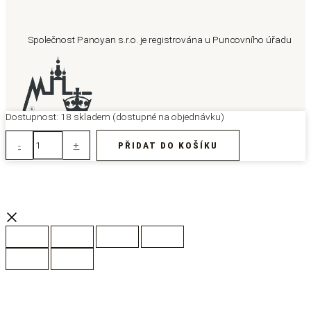
Společnost Panoyan s.r.o. je registrována u Puncovního úřadu
Zlatý
Dostupnost:
18 skladem (dostupné na objednávku)
přívěšek
585/1000,
-
+
PŘIDAT DO KOŠÍKU
Hmotnost:
0,75g,
MED4H0/75K522
množství