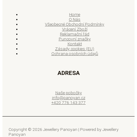
Home
O Nás
Všeobecné Obchodní Podmínky
Vrácení Zboží
Reklamační řád
Puncovní značky
Kontakt
Zásady cookies (EU)
Ochrana osobních údajů
ADRESA
Naše pobočky
info@panoyan.cz
+420 776 143 377
Copyright © 2026 Jewellery Panoyan | Powered by Jewellery
Panoyan