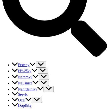
Prsteny
Přívěšky
Náramky
Náušnice
Náhrdelníky
Servis
Ocel
Doplňky