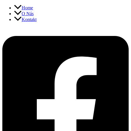
Přeskočit
Home
na
O Nás
obsah
Kontakt