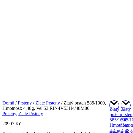
Domů
/
Prsteny
/
Zlaté Prsteny
/ Zlatý prsten 585/1000,
Hmotnost: 4,48g, Vel:53 RIN4V53H4/48M86
Zlatý
Zlatý
Prsteny
,
Zlaté Prsteny
prsten
prsten
585/1000,
585/1
20997
Kč
Hmotnost:
Hmotn
4,45g,
4,48g