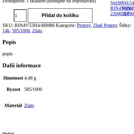
Dostupnost:
1 skladem (dostupné na objednávku)
Vel:60
Vel:5
RIN4V60H
RIN4
Zlatý
22690
2289
Kč
Přidat do košíku
prsten
585/1000,
SKU:
RIN4V53H4/48M86
Kategorie:
Prsteny
,
Zlaté Prsteny
Štítky:
Hmotnost:
14k
,
585/1000
,
Zlato
4,48g,
Vel:53
Popis
RIN4V53H4/48M86
množství
popis
Další informace
Hmotnost
4,48 g
Ryzost
585/1000
Materiál
Zlato
Obchod