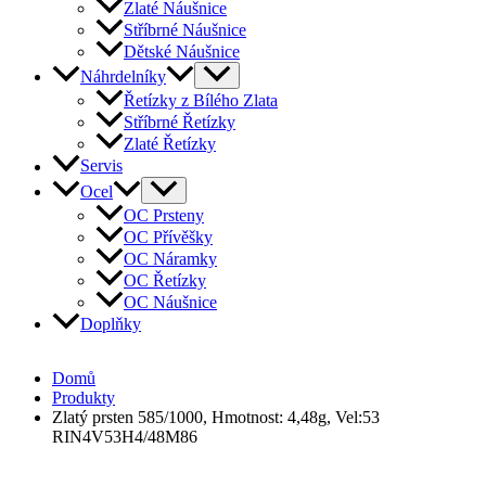
Zlaté Náušnice
Stříbrné Náušnice
Dětské Náušnice
Náhrdelníky
Řetízky z Bílého Zlata
Stříbrné Řetízky
Zlaté Řetízky
Servis
Ocel
OC Prsteny
OC Přívěšky
OC Náramky
OC Řetízky
OC Náušnice
Doplňky
Domů
Produkty
Zlatý prsten 585/1000, Hmotnost: 4,48g, Vel:53
RIN4V53H4/48M86