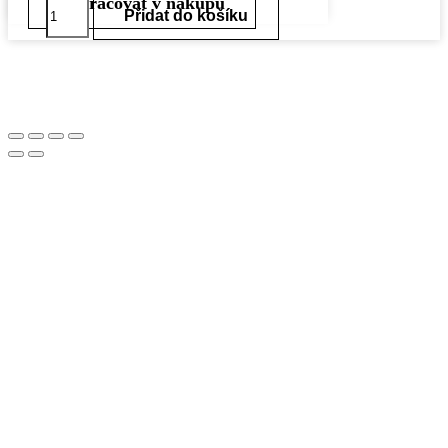
Pokračovat v nákupu
Zlatý
Přidat do košíku
prsten
585/1000,
Hmotnost:
4,48g,
Vel:53
RIN4V53H4/48M86
množství