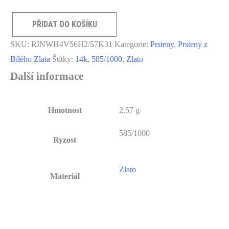
PŘIDAT DO KOŠÍKU
Bílý
SKU:
RINWH4V56H2/57K31
Kategorie:
Prsteny
,
Prsteny z
Zlatý
Bílého Zlata
Štítky:
14k
,
585/1000
,
Zlato
Prsten
Další informace
585/1000,
Hmotnost:
2,57g
Hmotnost
2,57 g
Vel:
585/1000
56
Ryzost
RINWH4V56H2/57K31
množství
Zlato
Materiál