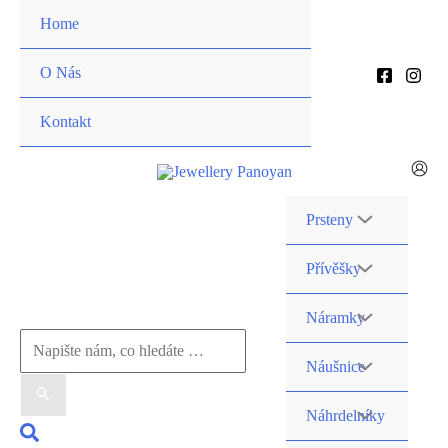
Přeskočit
Home
na
obsah
O Nás
Kontakt
Prsteny
Přívěšky
Náramky
Vyhledat
Náušnice
pro:
Náhrdelníky
Hledat