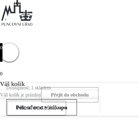
0
0
Váš košík
Dostupnost:
1 skladem
Váš košík je prázdný
Přejít do obchodu
Pokračovat v nákupu
PŘIDAT DO KOŠÍKU
Bílý
Zlatý
Prsten