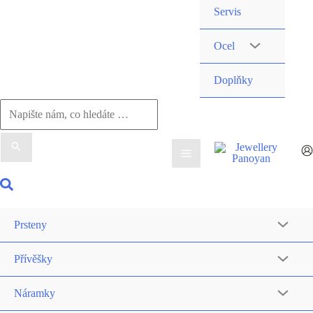
Servis
Ocel
Doplňky
Vyhledat
pro:
Hledat
Prsteny
Přívěšky
Náramky