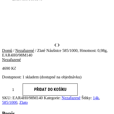
Domů
/
Nezařazené
/ Zlaté Náušnice 585/1000, Hmotnost: 0,98g,
EAR4H0/98M140
Nezařazené
4690
Kč
Dostupnost:
1 skladem (dostupné na objednávku)
Zlaté
PŘIDAT DO KOŠÍKU
Náušnice
585/1000,
SKU:
EAR4H0/98M140
Kategorie:
Nezařazené
Štítky:
14k
,
Hmotnost:
585/1000
,
Zlato
0,98g,
EAR4H0/98M140
Popis