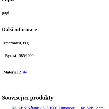
množství
popis
Další informace
Hmotnost
0,98 g
Ryzost
585/1000
Materiál
Zlato
Související produkty