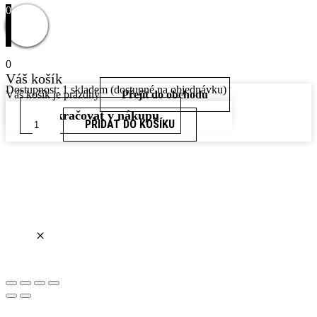
0
0
Váš košík
Dostupnost:
1 skladem (dostupné na objednávku)
Váš košík je prázdný
Přejít do obchodu
Pokračovat v nákupu
Zlaté
PŘIDAT DO KOŠÍKU
Náušnice
585/1000,
Hmotnost:
0,98g,
EAR4H0/98M140
množství