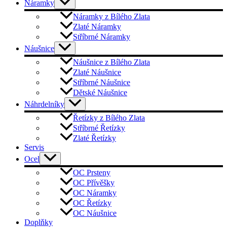
Náramky
Náramky z Bílého Zlata
Zlaté Náramky
Stříbrné Náramky
Náušnice
Náušnice z Bílého Zlata
Zlaté Náušnice
Stříbrné Náušnice
Dětské Náušnice
Náhrdelníky
Řetízky z Bílého Zlata
Stříbrné Řetízky
Zlaté Řetízky
Servis
Ocel
OC Prsteny
OC Přívěšky
OC Náramky
OC Řetízky
OC Náušnice
Doplňky