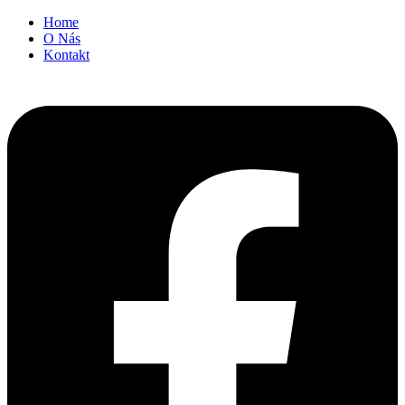
Přeskočit
Home
na
O Nás
obsah
Kontakt