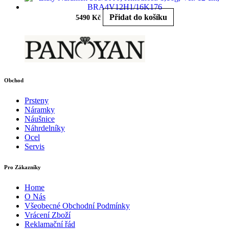
Přidat do košíku
5490
Kč
Obchod
Prsteny
Náramky
Náušnice
Náhrdelníky
Ocel
Servis
Pro Zákazníky
Home
O Nás
Všeobecné Obchodní Podmínky
Vrácení Zboží
Reklamační řád