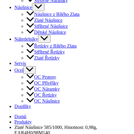
Stříbrné Náramky
Náušnice
Náušnice z Bílého Zlata
Zlaté Náušnice
Stříbrné Náušnice
Dětské Náušnice
Náhrdelníky
Řetízky z Bílého Zlata
Stříbrné Řetízky
Zlaté Řetízky
Servis
Ocel
OC Prsteny
OC Přívěšky
OC Náramky
OC Řetízky
OC Náušnice
Doplňky
Domů
Produkty
Zlaté Náušnice 585/1000, Hmotnost: 0,98g,
EAR4H0/98M140