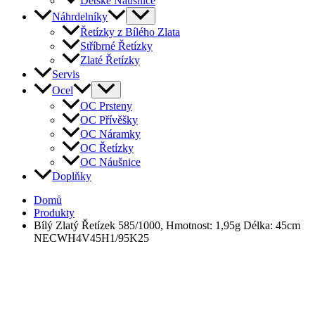
Dětské Náušnice
Náhrdelníky
Řetízky z Bílého Zlata
Stříbrné Řetízky
Zlaté Řetízky
Servis
Ocel
OC Prsteny
OC Přívěšky
OC Náramky
OC Řetízky
OC Náušnice
Doplňky
Domů
Produkty
Bílý Zlatý Řetízek 585/1000, Hmotnost: 1,95g Délka: 45cm
NECWH4V45H1/95K25