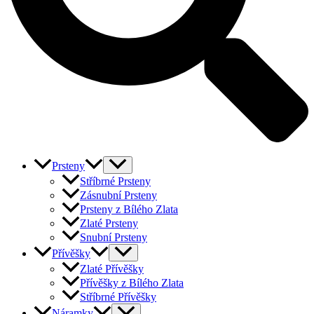
Prsteny
Stříbrné Prsteny
Zásnubní Prsteny
Prsteny z Bílého Zlata
Zlaté Prsteny
Snubní Prsteny
Přívěšky
Zlaté Přívěšky
Přívěšky z Bílého Zlata
Stříbrné Přívěšky
Náramky