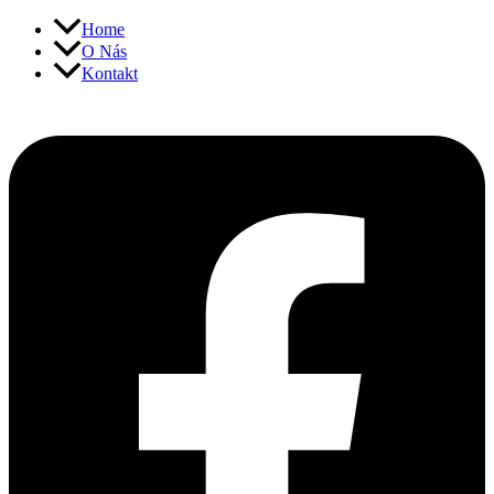
Přeskočit
Home
na
O Nás
obsah
Kontakt