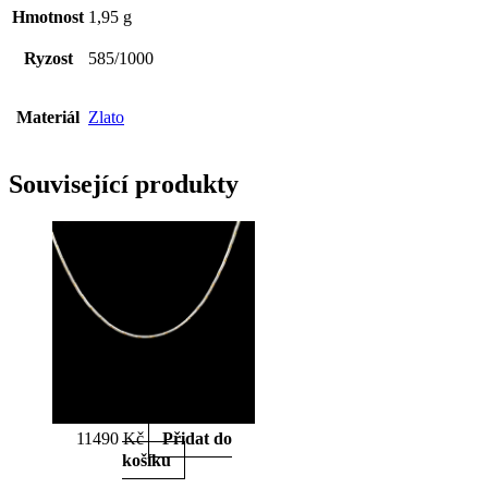
Délka:
Hmotnost
1,95 g
45cm
NECWH4V45H1/95K25
Ryzost
585/1000
množství
Materiál
Zlato
Související produkty
11490
Kč
Přidat do
košíku