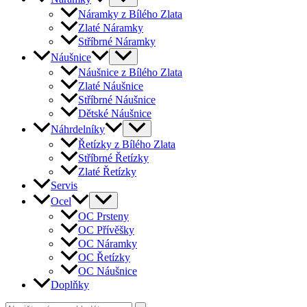
Náramky z Bílého Zlata
Zlaté Náramky
Stříbrné Náramky
Náušnice
Náušnice z Bílého Zlata
Zlaté Náušnice
Stříbrné Náušnice
Dětské Náušnice
Náhrdelníky
Řetízky z Bílého Zlata
Stříbrné Řetízky
Zlaté Řetízky
Servis
Ocel
OC Prsteny
OC Přívěšky
OC Náramky
OC Řetízky
OC Náušnice
Doplňky