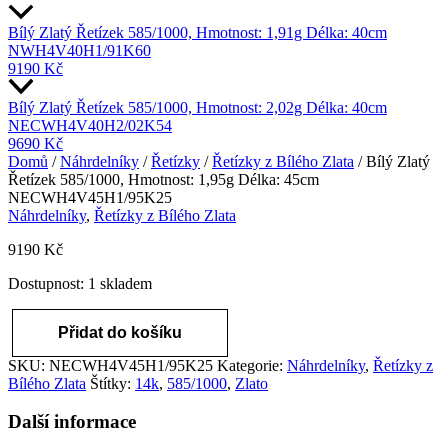
Bílý Zlatý Řetízek 585/1000, Hmotnost: 1,91g Délka: 40cm
NWH4V40H1/91K60
9190
Kč
Bílý Zlatý Řetízek 585/1000, Hmotnost: 2,02g Délka: 40cm
NECWH4V40H2/02K54
9690
Kč
Domů
/
Náhrdelníky
/
Řetízky
/
Řetízky z Bílého Zlata
/ Bílý Zlatý
Řetízek 585/1000, Hmotnost: 1,95g Délka: 45cm
NECWH4V45H1/95K25
Náhrdelníky
,
Řetízky z Bílého Zlata
9190
Kč
Dostupnost:
1 skladem
Přidat do košíku
Bílý
Zlatý
SKU:
NECWH4V45H1/95K25
Kategorie:
Náhrdelníky
,
Řetízky z
Řetízek
Bílého Zlata
Štítky:
14k
,
585/1000
,
Zlato
585/1000,
Hmotnost:
Další informace
1,95g