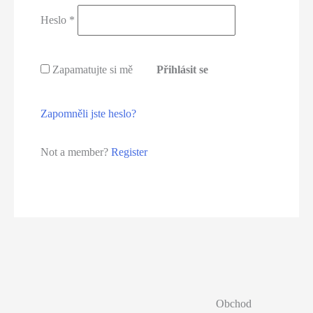
Povinné
Heslo
*
Zapamatujte si mě
Přihlásit se
Zapomněli jste heslo?
Not a member?
Register
Obchod