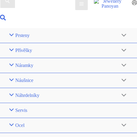
pro:
Hledat
Prsteny
Přívěšky
Náramky
Náušnice
Náhrdelníky
Servis
Ocel