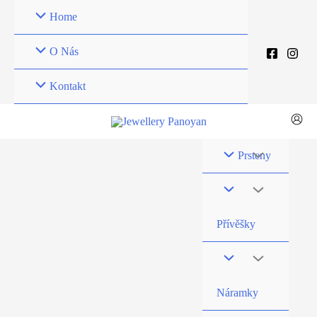
Přeskočit
Home
na
obsah
O Nás
Kontakt
Prsteny
Přívěšky
Náramky