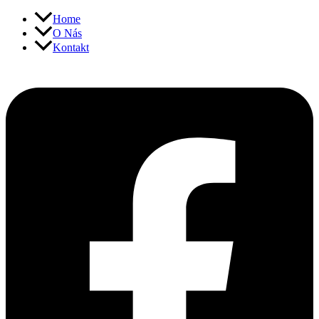
Přeskočit
Home
na
O Nás
obsah
Kontakt