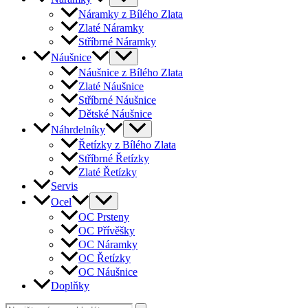
Náramky z Bílého Zlata
Zlaté Náramky
Stříbrné Náramky
Náušnice
Náušnice z Bílého Zlata
Zlaté Náušnice
Stříbrné Náušnice
Dětské Náušnice
Náhrdelníky
Řetízky z Bílého Zlata
Stříbrné Řetízky
Zlaté Řetízky
Servis
Ocel
OC Prsteny
OC Přívěšky
OC Náramky
OC Řetízky
OC Náušnice
Doplňky