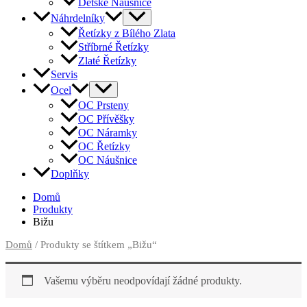
Dětské Náušnice
Náhrdelníky
Řetízky z Bílého Zlata
Stříbrné Řetízky
Zlaté Řetízky
Servis
Ocel
OC Prsteny
OC Přívěšky
OC Náramky
OC Řetízky
OC Náušnice
Doplňky
Domů
Produkty
Bižu
Domů
/ Produkty se štítkem „Bižu“
Vašemu výběru neodpovídají žádné produkty.