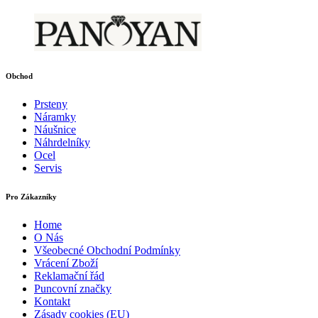
Obchod
Prsteny
Náramky
Náušnice
Náhrdelníky
Ocel
Servis
Pro Zákazníky
Home
O Nás
Všeobecné Obchodní Podmínky
Vrácení Zboží
Reklamační řád
Puncovní značky
Kontakt
Zásady cookies (EU)