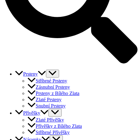
Prsteny
Stříbrné Prsteny
Zásnubní Prsteny
Prsteny z Bílého Zlata
Zlaté Prsteny
Snubní Prsteny
Přívěšky
Zlaté Přívěšky
Přívěšky z Bílého Zlata
Stříbrné Přívěšky
Náramky