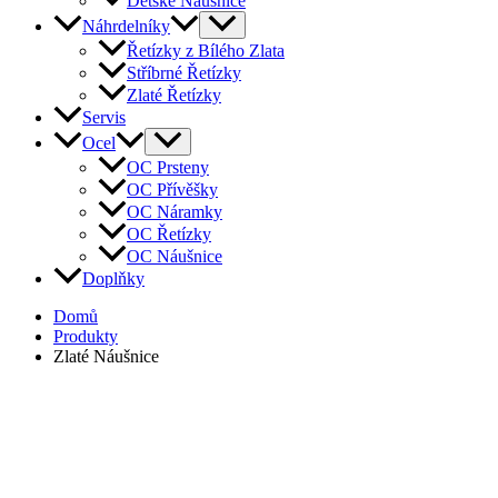
Dětské Náušnice
Náhrdelníky
Řetízky z Bílého Zlata
Stříbrné Řetízky
Zlaté Řetízky
Servis
Ocel
OC Prsteny
OC Přívěšky
OC Náramky
OC Řetízky
OC Náušnice
Doplňky
Domů
Produkty
Zlaté Náušnice