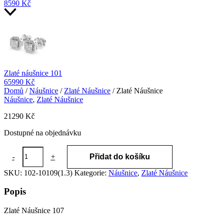
8590
Kč
Zlaté náušnice 101
65990
Kč
Domů
/
Náušnice
/
Zlaté Náušnice
/ Zlaté Náušnice
Náušnice
,
Zlaté Náušnice
21290
Kč
Dostupné na objednávku
Zlaté
-
+
Přidat do košíku
Náušnice
množství
SKU:
102-10109(1.3)
Kategorie:
Náušnice
,
Zlaté Náušnice
Popis
Zlaté Náušnice 107