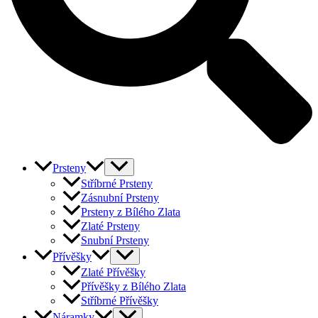
Prsteny
Stříbrné Prsteny
Zásnubní Prsteny
Prsteny z Bílého Zlata
Zlaté Prsteny
Snubní Prsteny
Přívěšky
Zlaté Přívěšky
Přívěšky z Bílého Zlata
Stříbrné Přívěšky
Náramky