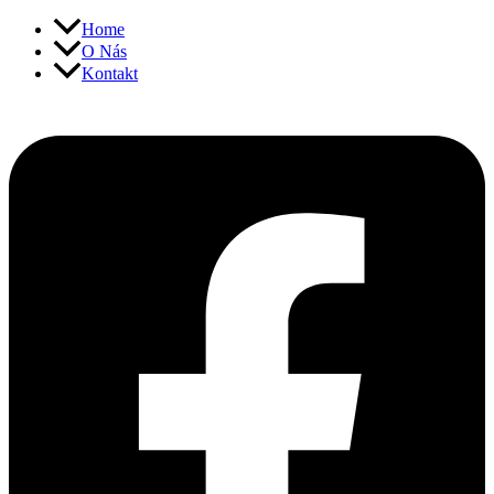
Přeskočit
Home
na
O Nás
obsah
Kontakt