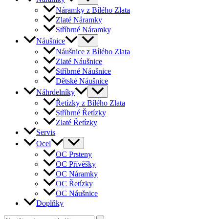
Náramky z Bílého Zlata
Zlaté Náramky
Stříbrné Náramky
Náušnice
Náušnice z Bílého Zlata
Zlaté Náušnice
Stříbrné Náušnice
Dětské Náušnice
Náhrdelníky
Řetízky z Bílého Zlata
Stříbrné Řetízky
Zlaté Řetízky
Servis
Ocel
OC Prsteny
OC Přívěšky
OC Náramky
OC Řetízky
OC Náušnice
Doplňky