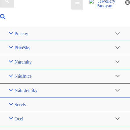
pro:
Hledat
Prsteny
Přívěšky
Náramky
Náušnice
Náhrdelníky
Servis
Ocel