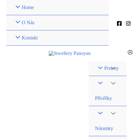
Přeskočit
Home
na
obsah
O Nás
Kontakt
Prsteny
Přívěšky
Náramky